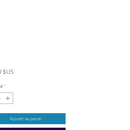
Prix
0 $US
té
*
Ajouter au panier