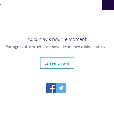
t
Aucun avis pour le moment
Partagez votre expérience, soyez le premier à laisser un avis.
Laisser un avis
HIRAETH PUBLISHING
Please report broken links to
support@hiraethsffh.com