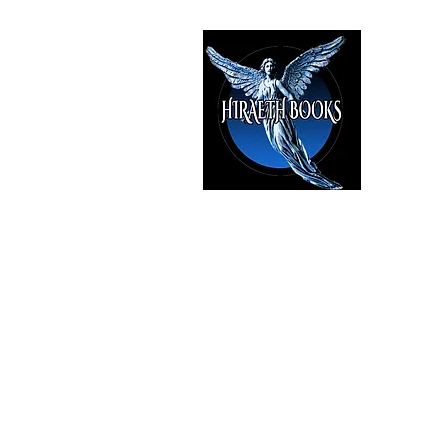
HIRAE
The Best i