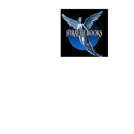
HIRAE
The Best i