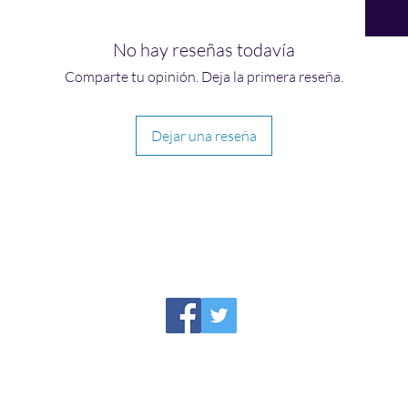
No hay reseñas todavía
Comparte tu opinión. Deja la primera reseña.
Dejar una reseña
HIRAETH PUBLISHING
Please report broken links to
support@hiraethsffh.com