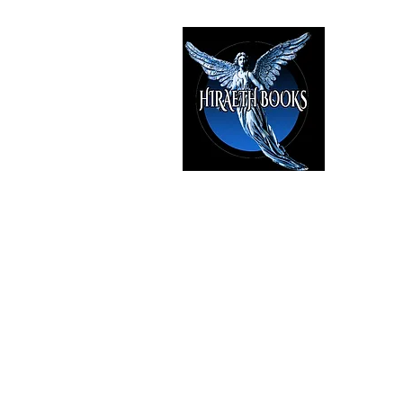
HIRAE
The Best i