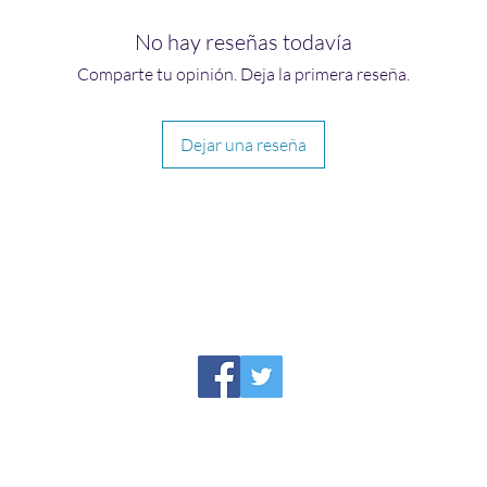
No hay reseñas todavía
Comparte tu opinión. Deja la primera reseña.
Dejar una reseña
HIRAETH PUBLISHING
Please report broken links to
support@hiraethsffh.com