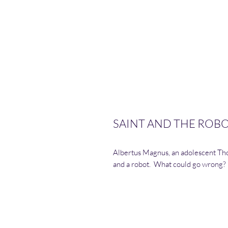
SAINT AND THE ROBOT
Albertus Magnus, an adolescent Th
and a robot. What could go wrong?