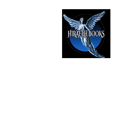
HIRAE
The Best i