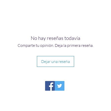
No hay reseñas todavía
Comparte tu opinión. Deja la primera reseña.
Dejar una reseña
HIRAETH PUBLISHING
Please report broken links to
support@hiraethsffh.com