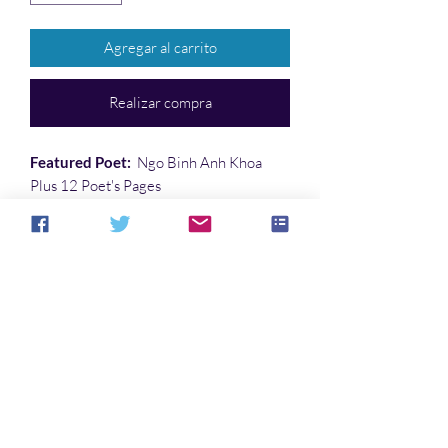
Agregar al carrito
Realizar compra
Featured Poet:
Ngo Binh Anh Khoa
Plus 12 Poet's Pages
Article
:
Exploring the Rictameter Form
by
Doug Gant
No hay reseñas todavía
Comparte tu opinión. Deja la primera
reseña.
Dejar una reseña