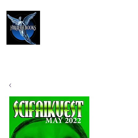
HIRAETH PUBLISHING
The Best in Speculative Fiction