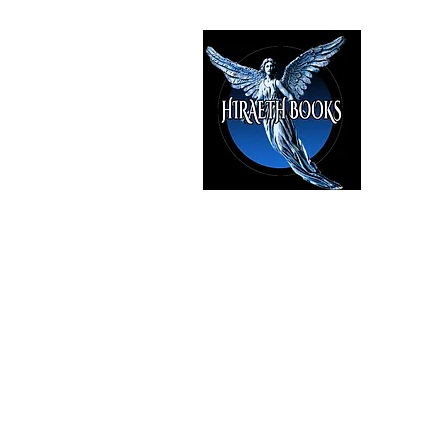
HIRAE
The Best i