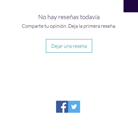
No hay reseñas todavía
Comparte tu opinión. Deja la primera reseña.
Dejar una reseña
HIRAETH PUBLISHING
Please report broken links to
support@hiraethsffh.com