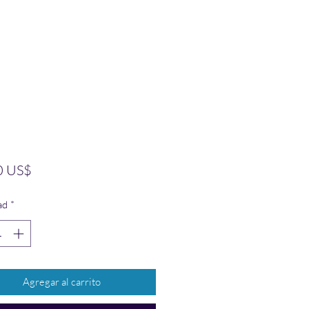
Precio
0 US$
ad
*
Agregar al carrito