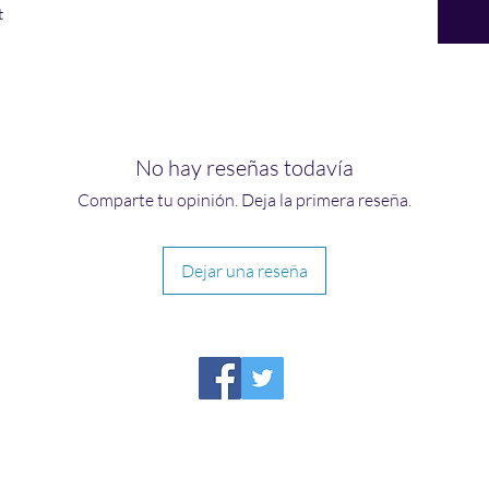
t
No hay reseñas todavía
Comparte tu opinión. Deja la primera reseña.
Dejar una reseña
HIRAETH PUBLISHING
Please report broken links to
support@hiraethsffh.com