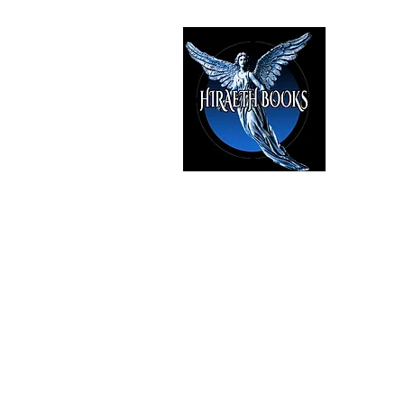
HIRAE
The Best i