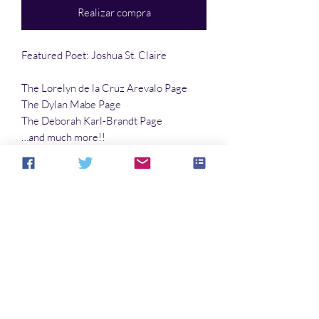
Realizar compra
Featured Poet: Joshua St. Claire
The Lorelyn de la Cruz Arevalo Page
The Dylan Mabe Page
The Deborah Karl-Brandt Page
…and much more!!
Articles: Through by Robert E. Porter
No hay reseñas todavía
Comparte tu opinión. Deja la primera
reseña.
Dejar una reseña