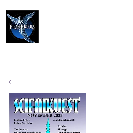
HIRAETH PUBLISHING
The Best in Speculative Fiction