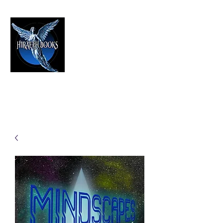
HIRAETH PUBLISHING
The Best in Speculative Fiction