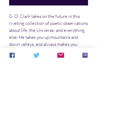
G. O. Clark takes on the future in this
riveting collection of poetic observations
about life, the Universe, and everything
else. He takes you up mountains and
down valleys, and always makes you
wonder about what’s happening and
what will happen (if we aren’t careful).
Noch keine Bewertungen vorhanden
Jetzt die erste Bewertung abgeben.
Bewertung abgeben