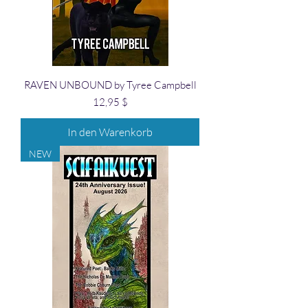
RAVEN UNBOUND by Tyree Campbell
Preis
12,95 $
In den Warenkorb
NEW