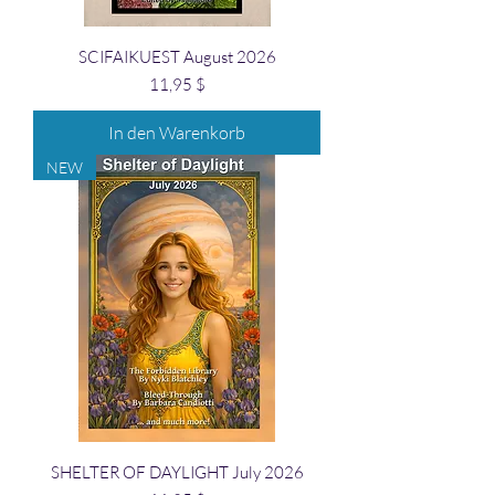
SCIFAIKUEST August 2026
Preis
11,95 $
In den Warenkorb
NEW
SHELTER OF DAYLIGHT July 2026