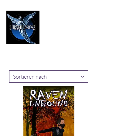
HIRAETH PUBLISHING
The Best in Speculative Fiction