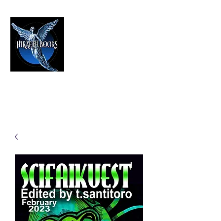
HIRAETH PUBLISHING
The Best in Speculative Fiction