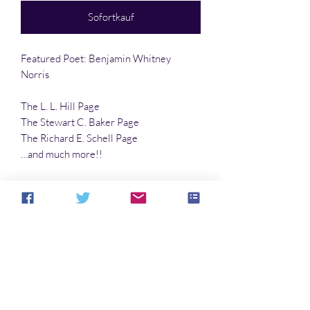
Sofortkauf
Featured Poet: Benjamin Whitney
Norris
The L. L. Hill Page
The Stewart C. Baker Page
The Richard E. Schell Page
…and much more!!
Articles:
Japanese Sonnets
by Frank
Coffman
Micro Acrostics
by Akua Lezli Hope
Cover art:
Plant Troll
by Denny Marshall
Noch keine Bewertungen vorhanden
Jetzt die erste Bewertung abgeben.