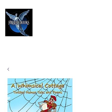
HIRAETH PUBLISHING
The Best in Speculative Fiction