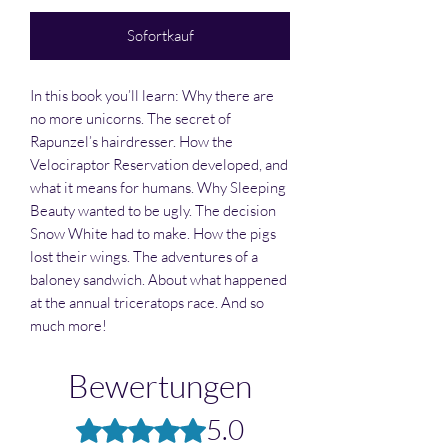
Sofortkauf
In this book you’ll learn: Why there are
no more unicorns. The secret of
Rapunzel’s hairdresser. How the
Velociraptor Reservation developed, and
what it means for humans. Why Sleeping
Beauty wanted to be ugly. The decision
Snow White had to make. How the pigs
lost their wings. The adventures of a
baloney sandwich. About what happened
at the annual triceratops race. And so
much more!
Bewertungen
5.0
Mit 5 von 5 Sternen bewertet.