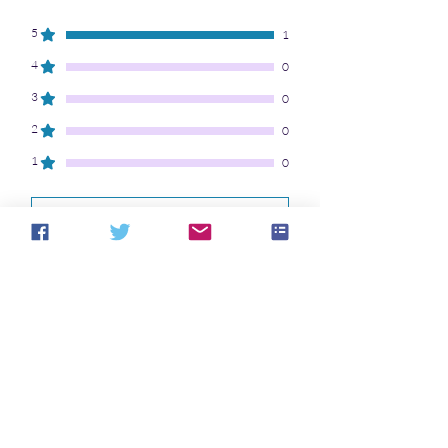
5
1
4
0
3
0
2
0
1
0
Bewertung abgeben
Alle Sterne, Relevanteste
1 Bewertung
Ann Sabo
•
29. Juli 2023
Mit 5 von 5 Sternen bewertet.